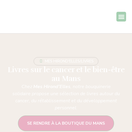
MES HIROND'ELLES
/
LIVRES
Livres sur le cancer et le bien-être
au Mans
Chez
Mes Hirond’Elles
, notre bouquinerie
solidaire propose une sélection de livres autour du
cancer, du rétablissement et du développement
personnel.
SE RENDRE À LA BOUTIQUE DU MANS